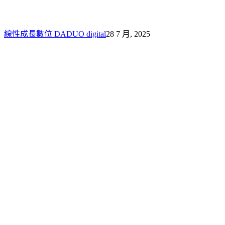
分
析，
不
線性成長數位 DADUO digital
28 7 月, 2025
踩
雷
的
5
個
關
鍵
步
驟