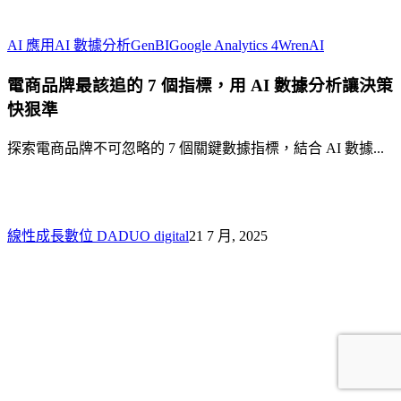
電
AI 應用
AI 數據分析
GenBI
Google Analytics 4
WrenAI
商
電商品牌最該追的 7 個指標，用 AI 數據分析讓決策
品
快狠準
牌
最
探索電商品牌不可忽略的 7 個關鍵數據指標，結合 AI 數據...
該
追
的
7
個
線性成長數位 DADUO digital
21 7 月, 2025
指
標，
用
AI
數
據
分
析