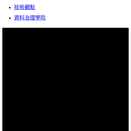
技術觀點
資料治理學院
GA4 事件設定教
學：快速上手與進
階應用完整攻略