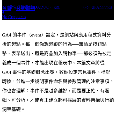
By
線性成長數位 DADUO digital
30 4 月, 2025
Google Analytics
首頁
»
技術觀點
»
GA4 事件設定教學：快速上手與進
4
No Comments
階應用完整攻略
GA4 的事件（event）設定，是網站與應用程式資料分
析的起點。每一個你想追蹤的行為──無論是按鈕點
擊、表單送出、還是商品加入購物車──都必須先被定
義成一個事件，才能出現在報表中。本篇文章將從
GA4 事件的基礎概念出發，教你設定常見事件、標記
轉換，並進一步說明事件命名與參數管理的注意事項。
你也會理解：事件不是越多越好，而是要正確、有邏
輯、可分析，才能真正建立起可擴展的資料架構與行銷
洞察基礎。