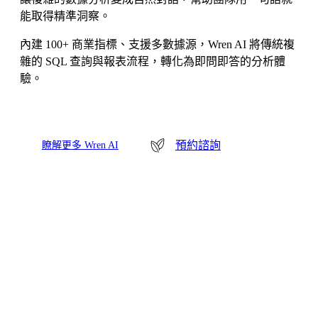
能取得精準洞察。
內建 100+ 商業指標、支援多數據源，Wren AI 將傳統複
雜的 SQL 查詢與報表流程，轉化為即問即答的分析體
驗。
預約諮詢
瞭
解
更
多
W
r
e
n
A
I