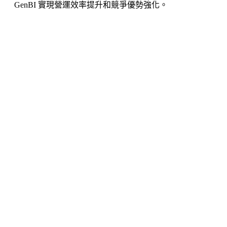
GenBI 實現營運效率提升和競爭優勢強化。
讓 AI 數據分析真實落地