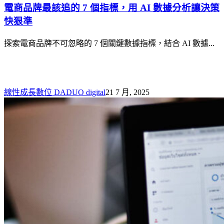
電商品牌最該追的 7 個指標，用 AI 數據分析讓決策
快狠準
探索電商品牌不可忽略的 7 個關鍵數據指標，結合 AI 數據...
線性成長數位 DADUO digital
21 7 月, 2025
實
例
解
析：
如
何
用
WrenAI
完
成
GA4