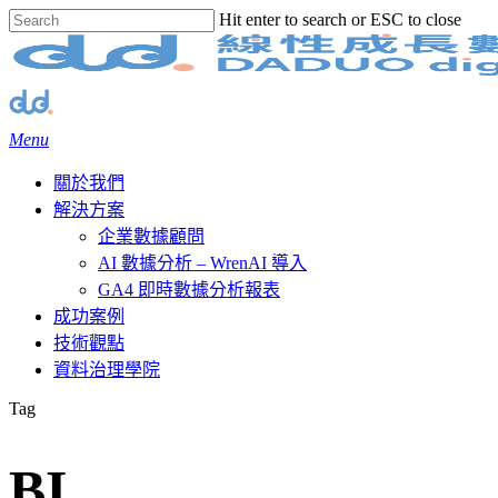
Skip
Hit enter to search or ESC to close
to
Close
main
Search
content
Menu
關於我們
解決方案
企業數據顧問
AI 數據分析 – WrenAI 導入
GA4 即時數據分析報表
成功案例
技術觀點
資料治理學院
Tag
BI