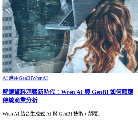
顛
覆
傳
統
商
業
分
析
AI 應用
GenBI
WrenAI
解鎖資料洞察新時代：Wren AI 與 GenBI 如何顛覆
傳統商業分析
Wren AI 結合生成式 AI 與 GenBI 技術，顛覆...