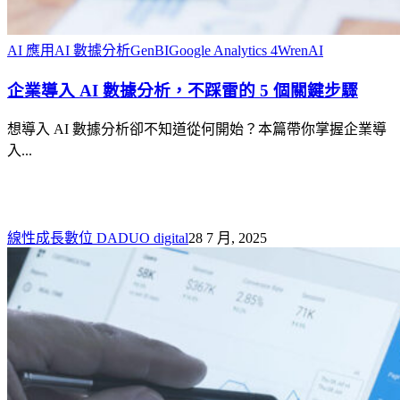
AI 應用
AI 數據分析
GenBI
Google Analytics 4
WrenAI
企業導入 AI 數據分析，不踩雷的 5 個關鍵步驟
想導入 AI 數據分析卻不知道從何開始？本篇帶你掌握企業導
入...
線性成長數位 DADUO digital
28 7 月, 2025
電
商
品
牌
最
該
追