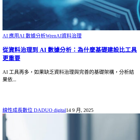
具
更
重
要
AI 應用
AI 數據分析
WrenAI
資料治理
從資料治理到 AI 數據分析：為什麼基礎建設比工具
更重要
AI 工具再多，如果缺乏資料治理與完善的基礎架構，分析結
果依...
線性成長數位 DADUO digital
14 9 月, 2025
企
業
導
入