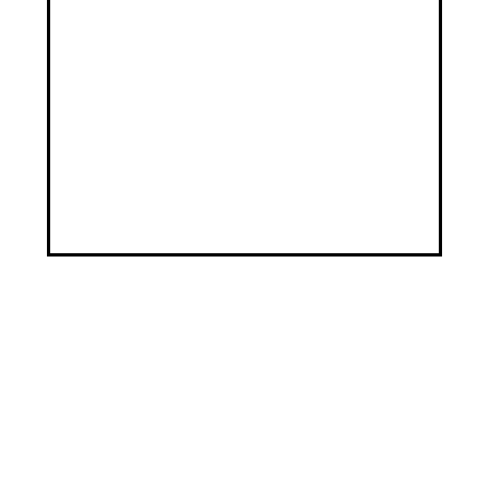
關於我們
認識線性成長數位
技術觀點
服務項目
GA4 即時數據分析報表