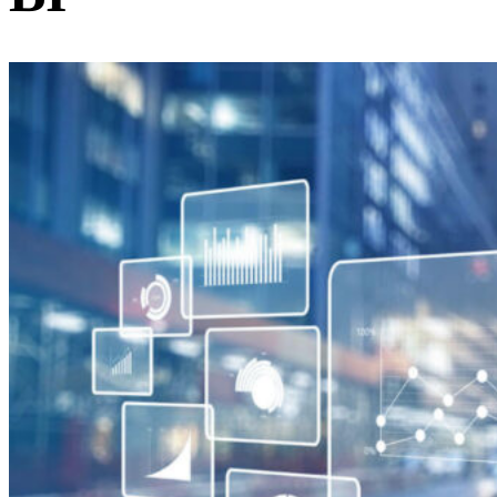
GenBI
是
什
麼？
從
「問
報
表」
到
「問
AI」
的
資
料
分
析
革